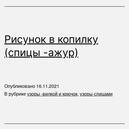
Рисунок в копилку
(спицы -ажур)
Опубликовано
16.11.2021
В рубрике
узоры -вилкой и крючок
,
узоры-спицами