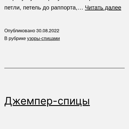
Ко
петли, петель до раппорта,…
Читать далее
(с
в
Опубликовано
30.08.2022
ко
В рубрике
узоры-спицами
Джемпер-спицы