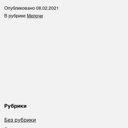
для
Опубликовано
08.02.2021
чашки-
В рубрике
Мелочи
спицы
Рубрики
Без рубрики