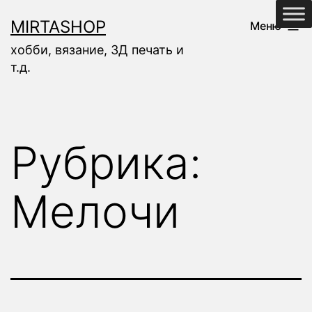
Перейти
MIRTASHOP
Меню
к
хобби, вязание, 3Д печать и
содержимому
т.д.
Рубрика:
Мелочи