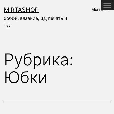
Перейти
MIRTASHOP
Меню
к
хобби, вязание, 3Д печать и
содержимому
т.д.
Рубрика:
Юбки