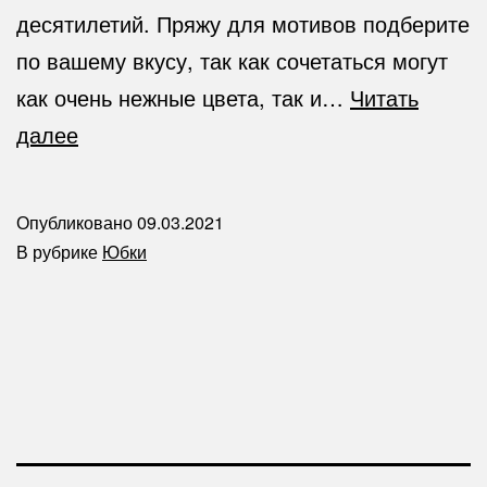
десятилетий. Пряжу для мотивов подберите
по вашему вкусу, так как сочетаться могут
как очень нежные цвета, так и…
Читать
Юбка
далее
с
геометрическим
Опубликовано
09.03.2021
рисунком
В рубрике
Юбки
(
из
квадратов)
(крючок)