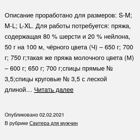
Описание проработано для размеров: S-M;
M-L; L-XL. Для работы потребуется: пряжа,
содержащая 80 % шерсти и 20 % нейлона,
50 г на 100 м, чёрного цвета (Ч) – 650 г; 700
г; 750 г;такая же пряжа молочного цвета (М)
– 600 г; 650 г; 700 г;спицы прямые №
3,5;спицы круговые № 3,5 с леской
Черно
длиной…
Читать далее
белый
свитер
Опубликовано
02.02.2021
для
В рубрике
Свитера для мужчин
мужчин-