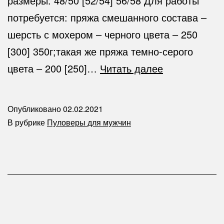
размеры: 48/50 [52/54] 56/58 Для работы
потребуется: пряжа смешанного состава –
шерсть с мохером – черного цвета – 250
[300] 350г;такая же пряжа темно-серого
Трехцветный
цвета – 200 [250]…
Читать далее
пуловер
для
Опубликовано
02.02.2021
мужчин-
В рубрике
Пуловеры для мужчин
спицы