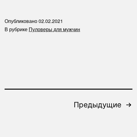
полувер
с
Опубликовано
02.02.2021
капюшоном-
В рубрике
Пуловеры для мужчин
спицы
Пагинация
Предыдущие
записей