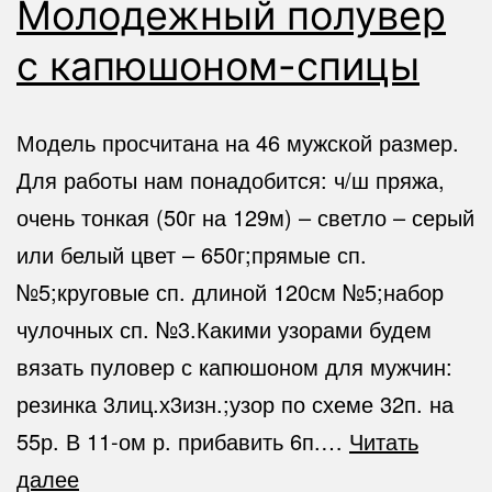
Молодежный полувер
с капюшоном-спицы
Модель просчитана на 46 мужской размер.
Для работы нам понадобится: ч/ш пряжа,
очень тонкая (50г на 129м) – светло – серый
или белый цвет – 650г;прямые сп.
№5;круговые сп. длиной 120см №5;набор
чулочных сп. №3.Какими узорами будем
вязать пуловер с капюшоном для мужчин:
резинка 3лиц.х3изн.;узор по схеме 32п. на
55р. В 11-ом р. прибавить 6п.…
Читать
Молодежный
далее