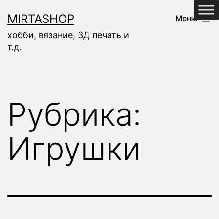
Перейти
MIRTASHOP
Меню
к
хобби, вязание, 3Д печать и
содержимому
т.д.
Рубрика:
Игрушки