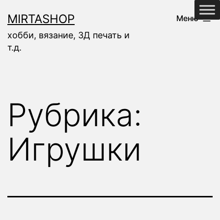
Перейти
MIRTASHOP
Меню
к
хобби, вязание, 3Д печать и
содержимому
т.д.
Рубрика:
Игрушки