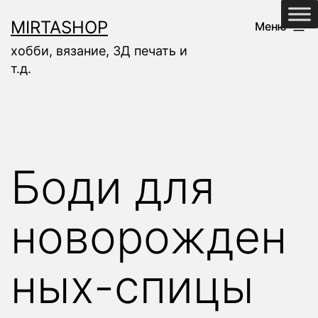
Перейти
MIRTASHOP
Меню
к
хобби, вязание, 3Д печать и
содержимому
т.д.
Боди для
новорожден
ных-спицы