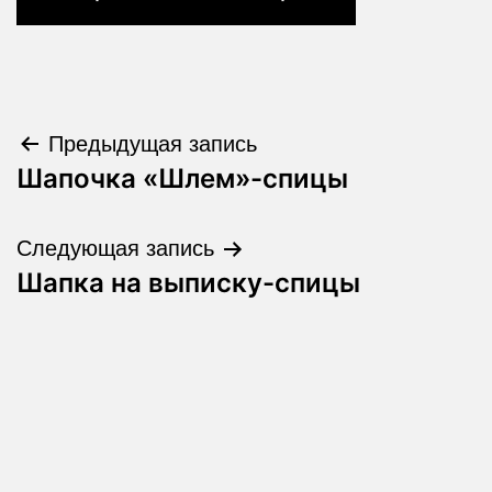
Навигация
Предыдущая запись
Шапочка «Шлем»-спицы
по
записям
Следующая запись
Шапка на выписку-спицы