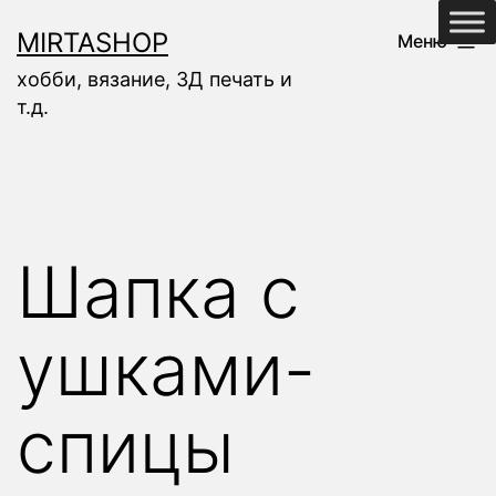
Перейти
MIRTASHOP
Меню
к
хобби, вязание, 3Д печать и
содержимому
т.д.
Шапка с
ушками-
спицы