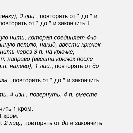
енку), 3 лиц.
, повторять от * до * и
овторять от * до * и закончить 1
ьную нить, которая соединяет 4-ю
инную петлю, накид, ввести крючок
ить через 3 п. на крючке,
.п. направо (ввести крючок после
. налево), 1 лиц.
, повторять от
до
изн.
, повторять от * до * и закончить
ть, 4 изн., повернуть, 4 п. вместе
нчить 1 кром.
1 кром.
, 2 лиц.
, повторять от
до
и закончить