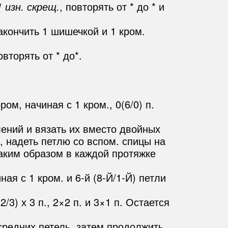
1 изн. скрещ.
, повторять от * до * и
 закончить 1 шишечкой и 1 кром.
овторять от * до*.
ом, начиная с 1 кром., 0(6/0) п.
авлений и вязать их вместо двойных
у, надеть петлю со вспом. спицы на
Таким образом в каждой протяжке
ная с 1 кром. и 6-й (8-Й/1-Й) петли
3) х 3 п., 2×2 п. и 3×1 п. Остается
 средних петель, затем продолжить