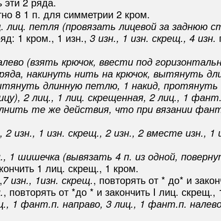
 эти 2 ряда.
но 8 1 п. для симметрии 2 кром.
щ. лиц. петля (провязать лицевой за заднюю ст
яд: 1 кром., 1 изн.,
3 изн., 1 изн. скрещ., 4 изн.
п
налево (взять крючок, ввести под горизонтал
ряда, накинуть нить на крючок, вытянуть дл
тянуть длинную петлю, 1 накид, протянуть н
у), 2 лиц., 1 лиц. скрещенная, 2 лиц., 1 фант
лнить те же действия, что при вязании фант.п
 2 изн., 1 изн. скрещ., 2 изн., 2 вместе изн., 1 
ц., 1 шишечка (вывязать 4 п. из одной, поверну
акончить 1 лиц. скрещ., 1 кром.
,
7 изн., 1изн. скрещ.
, повторять от * до* и зако
.
, повторять от *до * и закончить I лиц. скрещ., 
ц., 1 фант.п. направо, 3 лиц., 1 фант.п. налево