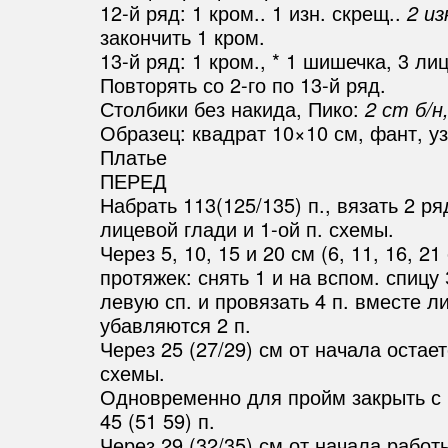
12-й ряд: 1 кром.. 1 изн. скрещ..
2 из
закончить 1 кром.
13-й ряд: 1 кром., * 1 шишечка, 3 лиц
Повторять со 2-го по 13-й ряд.
Столбики без накида, Пико:
2 ст б/н,
Образец: квадрат 10×10 см, фант, уз
Платье
ПЕРЕД
Набрать 113(125/135) п., вязать 2 р
лицевой глади и 1-ой п. схемы.
Через 5, 10, 15 и 20 см (6, 11, 16, 
протяжек: снять 1 и на вспом. спицу
левую сп. и провязать 4 п. вместе 
убавляются 2 п.
Через 25 (27/29) см от начала остает
схемы.
Одновременно для пройм закрыть с каж
45 (51 59) п.
Через 29 (32/35) см от начала рабо