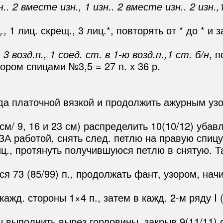
н.. 2 вместе изн., 1 изн.. 2 вместе изн.. 2 изн.,
., 1 лиц. скрещ., 3 лиц.*, повторять от * до * и
 3 возд.п., 1 соед. ст. в 1-ю возд.п.,1 ст. б/н
, п
ором спицами №3,5 = 27 п. х 36 р.
яда платочной вязкой и продолжить ажурным узор
21 см/ 9, 16 и 23 см) распределить 10(10/12) уб
 ЗА работой, снять след. петлю на правую спиц
лиц., протянуть получившуюся петлю в снятую. 
ся 73 (85/99) п., продолжать фант, узором, начи
д. стороны 1×4 п., затем в кажд. 2-м ряду I (2/
ты выполнить вырез горловины, закрыв 9(11/11)