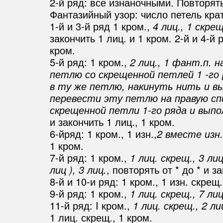
2-й ряд: все изнаночными. Повторять
Фантазийный узор: число петель крат
1-й и 3-й ряд 1 кром.,
4 лиц., 1 скре
закончить 1 лиц. и 1 кром. 2-й и 4-й р
кром.
5-й ряд: 1 кром.,
2 лиц., 1 фант.п. 
петлю со скрещенной петлей 1 -го 
в ту же петлю, накинуть нить и вы
перевести эту петлю на правую спиц
скрещенной петли 1-го ряда и выпо
и закончить 1 лиц., 1 кром.
6-йряд: 1 кром., 1 изн.,
2 вместе изн.,
1 кром.
7-й ряд: 1 кром.,
1 лиц. скрещ., 3 ли
лиц ), 3 лиц.
, повторять от * до * и з
8-й и 10-и ряд: 1 кром., 1 изн. скрещ.
9-й ряд: 1 кром.,
1 лиц. скрещ., 7 лиц
11-й ряд: I кром.,
1 лиц. скрещ., 2 ли
1 лиц. скрещ., 1 кром.