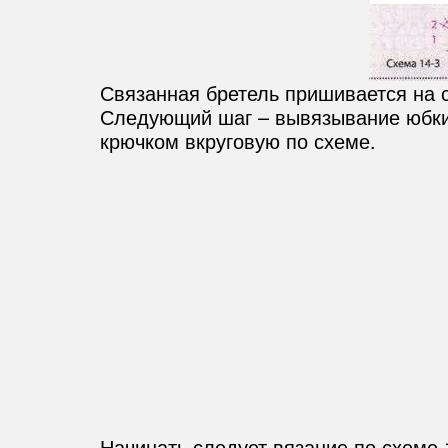
Связанная бретель пришивается на 
Следующий шаг – вывязывание юбки,
крючком вкруговую по схеме.
Начинать следует вязание по схеме 