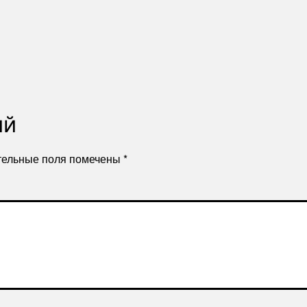
ий
тельные поля помечены
*