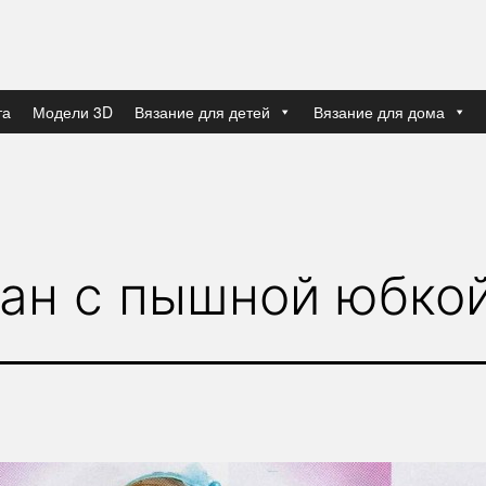
та
Модели 3D
Вязание для детей
Вязание для дома
ан с пышной юбко