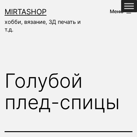
Перейти
MIRTASHOP
Меню
к
хобби, вязание, 3Д печать и
содержимому
т.д.
Голубой
плед-спицы