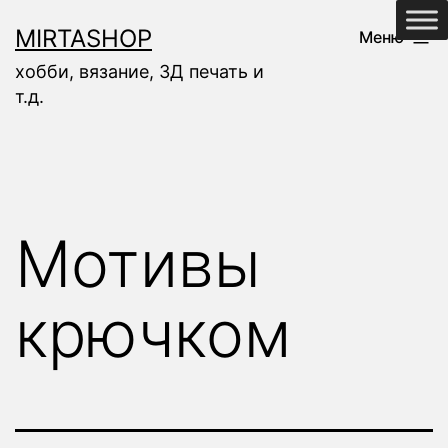
Перейти
MIRTASHOP
Меню
к
хобби, вязание, 3Д печать и
содержимому
т.д.
Мотивы
крючком