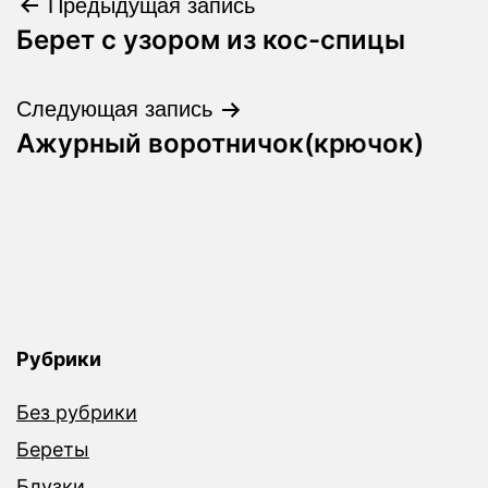
Навигация
Предыдущая запись
Берет с узором из кос-спицы
по
записям
Следующая запись
Ажурный воротничок(крючок)
Рубрики
Без рубрики
Береты
Блузки