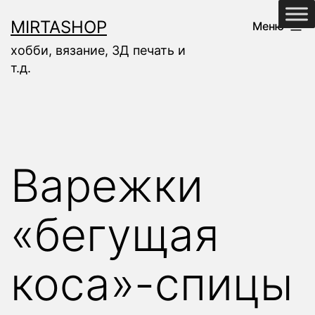
Перейти
MIRTASHOP
Меню
к
хобби, вязание, 3Д печать и
содержимому
т.д.
Варежки
«бегущая
коса»-спицы