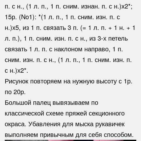
п. с н., (1 л. п., 1 п. сним. изнан. п. с н.)х2*;
15р. (No1): *(1 л. п., 1 п. сним. изн. п. с
н.)х5, из 1 п. связать 3 п. (= 1 л. п. + 1 н. + 1
л. п.), 1 п. сним. изн. п. с н., из 3-х петель
связать 1 л. п. с наклоном направо, 1 п.
сним. изн. п. с н., (1 л. п., 1 п. сним. изн. п.
с н.)х2*.
Рисунок повторяем на нужную высоту с 1р.
по 20р.
Большой палец вывязываем по
классической схеме пряжей секционного
окраса. Убавления для мыска рукавичек
выполняем привычным для себя способом.