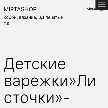
Перейти
MIRTASHOP
Меню
к
хобби, вязание, 3Д печать и
содержимому
т.д.
Детские
варежки»Ли
сточки»-