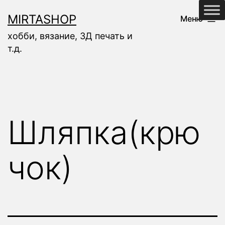
Перейти
MIRTASHOP
Меню
к
хобби, вязание, 3Д печать и
содержимому
т.д.
Шляпка(крю
чок)