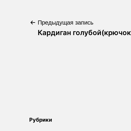
Предыдущая запись
Навигация
Кардиган голубой(крючок
по
записям
Рубрики