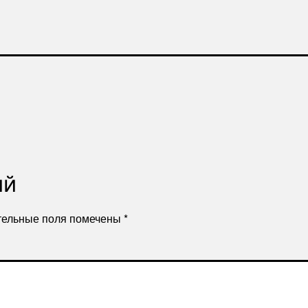
ий
тельные поля помечены
*