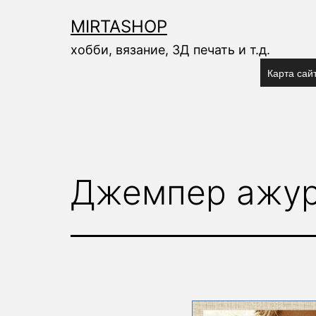
Перейти
к
MIRTASHOP
содержимому
хобби, вязание, 3Д печать и т.д.
Карта сай
Джемпер ажур