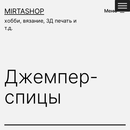
Перейти
MIRTASHOP
Меню
к
хобби, вязание, 3Д печать и
содержимому
т.д.
Джемпер-
спицы