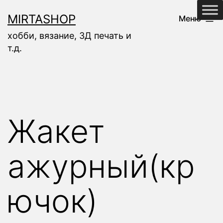
Перейти
MIRTASHOP
Меню
к
хобби, вязание, 3Д печать и
содержимому
т.д.
Жакет
ажурный(кр
ючок)