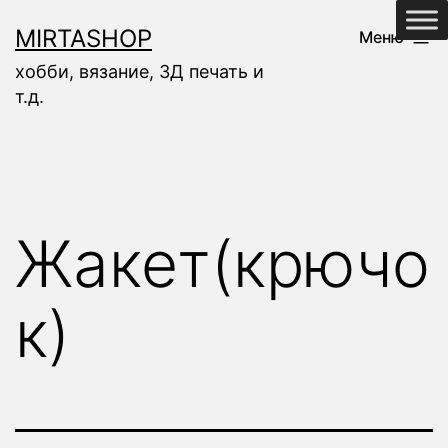
Перейти
MIRTASHOP
Меню
к
хобби, вязание, 3Д печать и
содержимому
т.д.
Жакет(крючо
к)