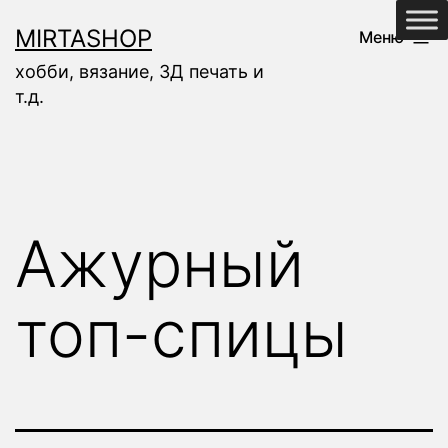
Перейти
MIRTASHOP
Меню
к
хобби, вязание, 3Д печать и
содержимому
т.д.
Ажурный
топ-спицы