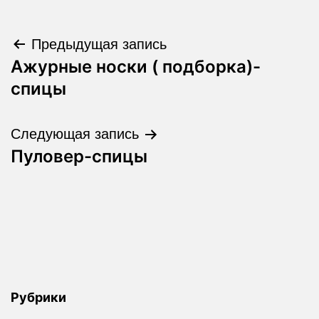
Навигация
Предыдущая запись
Ажурные носки ( подборка)-
по
спицы
записям
Следующая запись
Пуловер-спицы
Рубрики