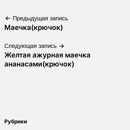
Навигация
Предыдущая запись
Маечка(крючок)
по
записям
Следующая запись
Желтая ажурная маечка
ананасами(крючок)
Рубрики