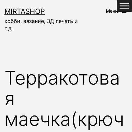
Перейти
MIRTASHOP
Меню
к
хобби, вязание, 3Д печать и
содержимому
т.д.
Терракотова
я
маечка(крюч