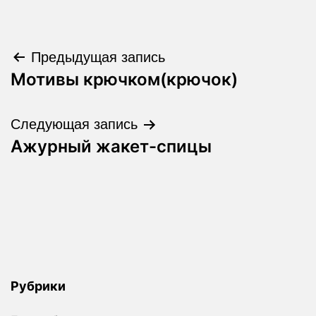
Навигация
Предыдущая запись
Мотивы крючком(крючок)
по
записям
Следующая запись
Ажурный жакет-спицы
Рубрики