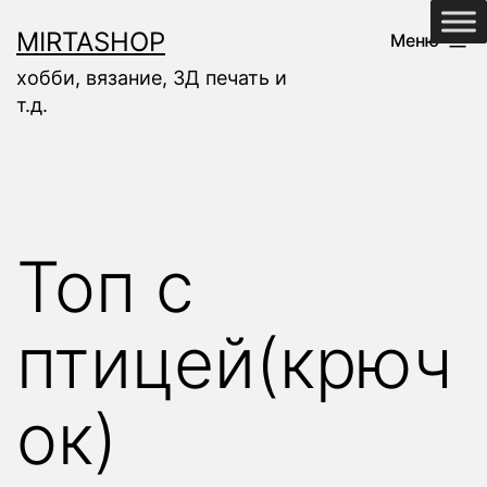
Перейти
MIRTASHOP
Меню
к
хобби, вязание, 3Д печать и
содержимому
т.д.
Топ с
птицей(крюч
ок)