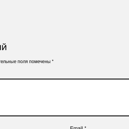
ий
тельные поля помечены
*
Email
*