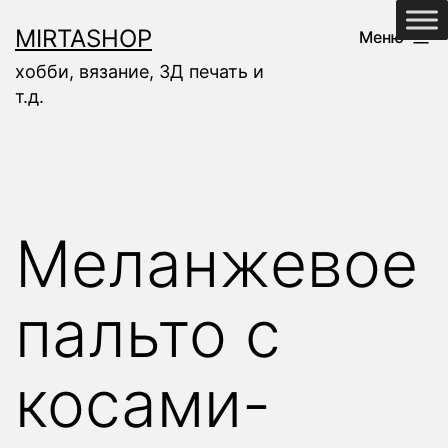
Перейти
MIRTASHOP
Меню
к
хобби, вязание, 3Д печать и
содержимому
т.д.
Меланжевое
пальто с
косами-