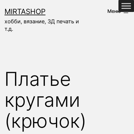
Перейти
MIRTASHOP
Меню
к
хобби, вязание, 3Д печать и
содержимому
т.д.
Платье
кругами
(крючок)