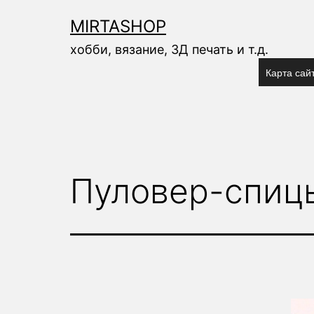
Перейти
к
MIRTASHOP
содержимому
хобби, вязание, 3Д печать и т.д.
Карта сай
Пуловер-спиц