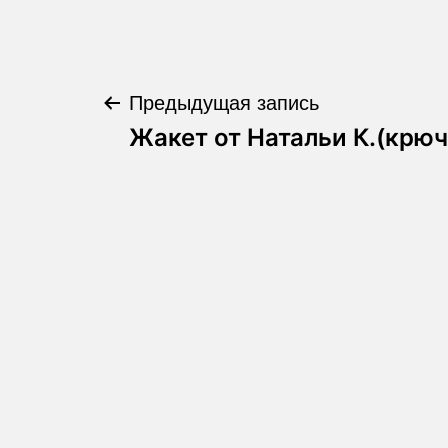
Предыдущая запись
Навигация
Жакет от Натальи К.(крюч
по
записям