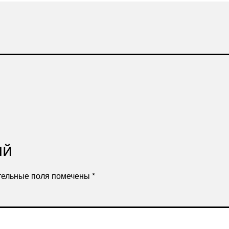
ий
тельные поля помечены
*