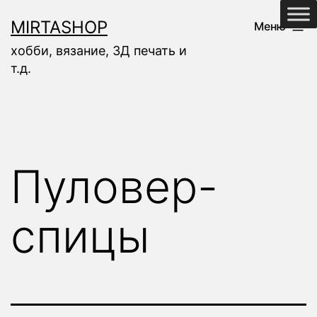
Перейти
MIRTASHOP
Меню
к
хобби, вязание, 3Д печать и
содержимому
т.д.
Пуловер-
спицы