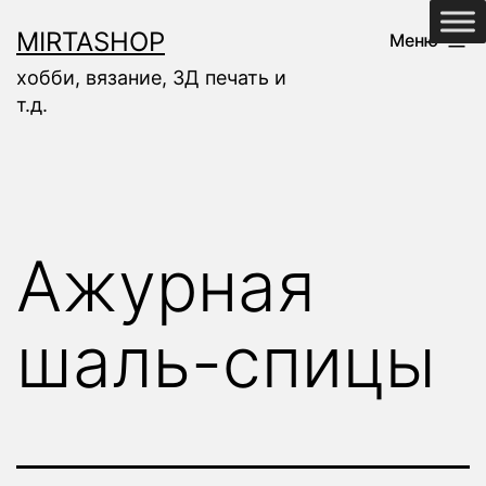
Перейти
MIRTASHOP
Меню
к
хобби, вязание, 3Д печать и
содержимому
т.д.
Ажурная
шаль-спицы