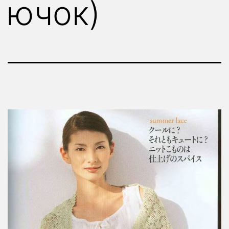
ючок)