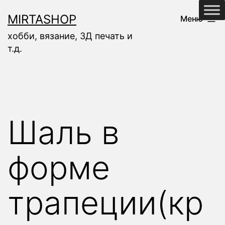
Перейти
MIRTASHOP
Меню
к
хобби, вязание, 3Д печать и
содержимому
т.д.
Шаль в
форме
трапеции(кр