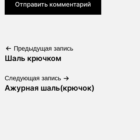
Навигация
Предыдущая запись
Шаль крючком
по
записям
Следующая запись
Ажурная шаль(крючок)