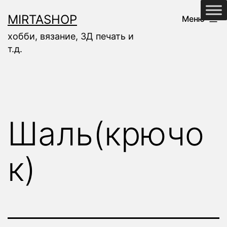
Перейти
MIRTASHOP
Меню
к
хобби, вязание, 3Д печать и
содержимому
т.д.
Шаль(крючо
к)