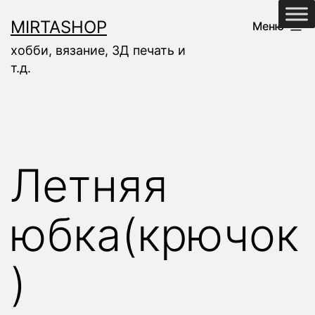
Перейти
MIRTASHOP
Меню
к
хобби, вязание, 3Д печать и
содержимому
т.д.
Летняя
юбка(крючок
)