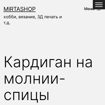
Перейти
MIRTASHOP
Меню
к
хобби, вязание, 3Д печать и
содержимому
т.д.
Кардиган на
молнии-
спицы