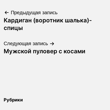
Навигация
Предыдущая запись
Кардиган (воротник шалька)-
по
спицы
записям
Следующая запись
Мужской пуловер с косами
Рубрики