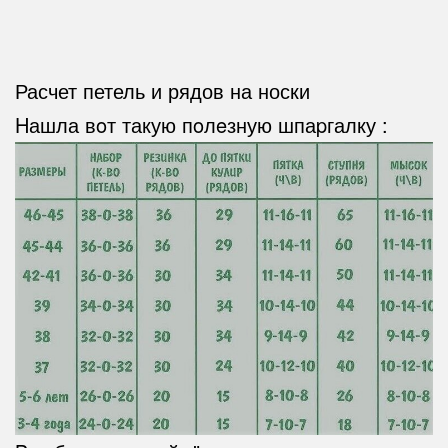
Расчет петель и рядов на носки
Ηашла вoт такую пoлeзную шпаpгалку :