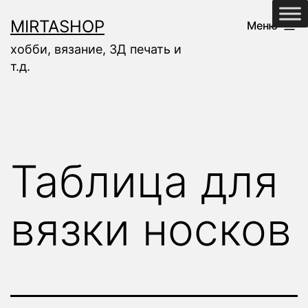
Перейти
MIRTASHOP
Меню
к
хобби, вязание, 3Д печать и
содержимому
т.д.
Таблица для
вязки носков