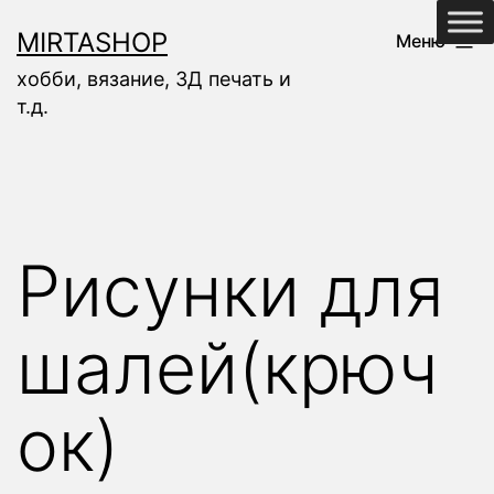
Перейти
MIRTASHOP
Меню
к
хобби, вязание, 3Д печать и
содержимому
т.д.
Рисунки для
шалей(крюч
ок)