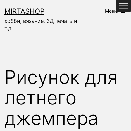
Перейти
MIRTASHOP
Меню
к
хобби, вязание, 3Д печать и
содержимому
т.д.
Рисунок для
летнего
джемпера