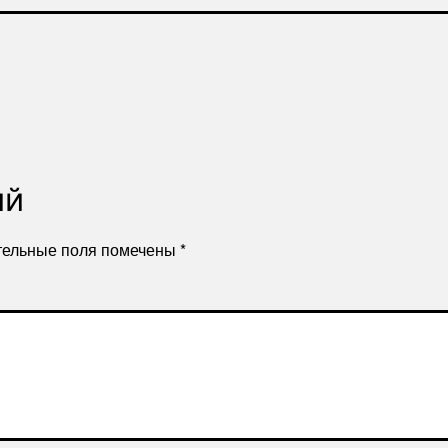
ий
тельные поля помечены
*