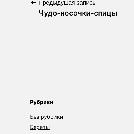
Предыдущая запись
Навигация
Чудо-носочки-спицы
по
записям
Рубрики
Без рубрики
Береты