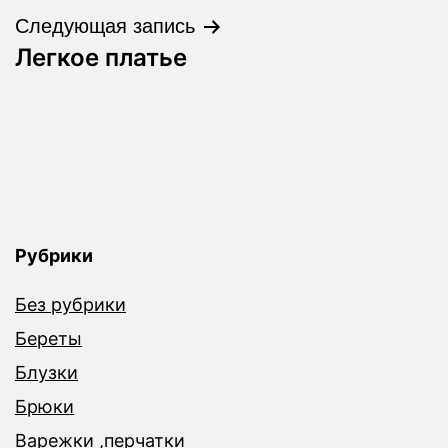
записям
Следующая запись
Легкое платье
Рубрики
Без рубрики
Береты
Блузки
Брюки
Варежки ,перчатки