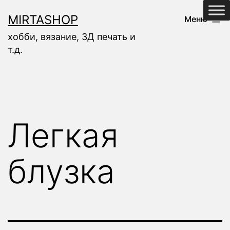
Перейти
MIRTASHOP
Меню
к
хобби, вязание, 3Д печать и
содержимому
т.д.
Легкая
блузка