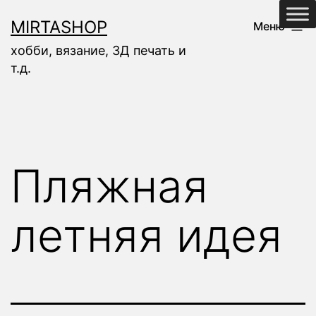
Перейти
MIRTASHOP
Меню
к
хобби, вязание, 3Д печать и
содержимому
т.д.
Пляжная
летняя идея